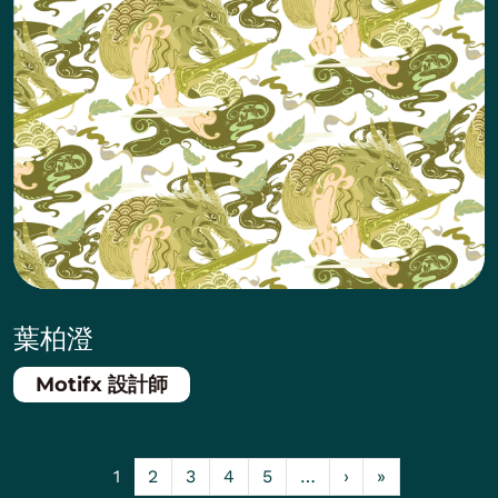
葉柏澄
Motifx 設計師
Pagination
下一頁
Last page
1
2
3
4
5
…
›
»