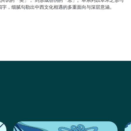
共识的「英」， 到形成创伤的「葸」。本系列以草木之形与
四字，细腻勾勒出中西文化相遇的多重面向与深层意涵。