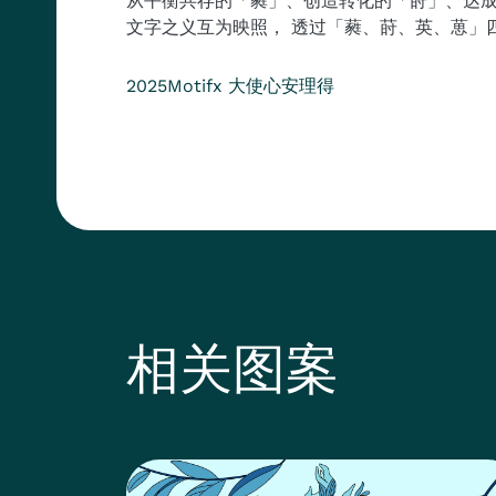
从平衡共存的「蕤」、创造转化的「莳」、达成
文字之义互为映照， 透过「蕤、莳、英、葸」
Year
Position
Collection
2025
Motifx 大使
心安理得
相关图案