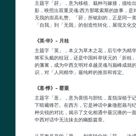
主题字「莳」，意为移植、栽种与嫁接，描绘
影，映照出双重灵魂:西方那喀索斯的故事，是
无我的崇高礼赞。「莳」所铭刻的，正是同一
「自我」到「无我」的创造性转化，展现文化
《英·华》- 月桂
主题字「英」，本义为草木之花，后引申为精
将军头戴的桂冠，还是中国科举状元的「折桂
的藩篱，成为中西文明对卓越灵魂与巅峰成就
识，对「人间精华」最纯粹的推崇和肯定。
《葸·悸》- 罂粟
主题字「葸」，意为畏惧与胆怯，直指深植于
下暗藏锋芒。在西方，它是神话中象徵慰藉与纪
种尖锐的对比，揭示了文化相遇中最沉痛的一
中西对话中无法抹去的幽黯篇章。