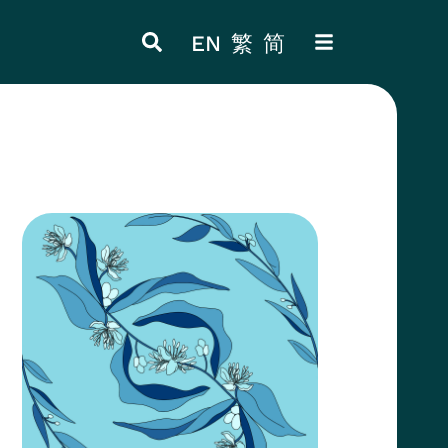
EN
繁
简
ITEM 4
ITEM 8
Thumbnail