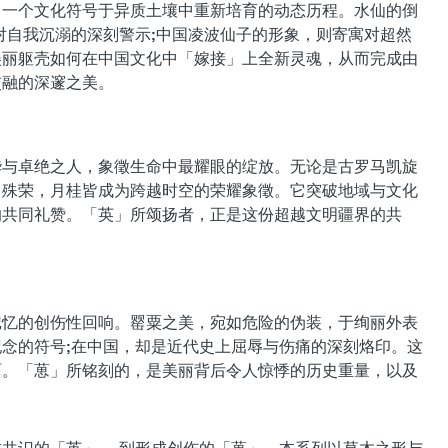
出一个文化符号于异质土壤中重新培育的动态历程。水仙的倒
对自我沉溺的深刻警示;中国凌波仙子的形象，则寄寓对超然
美丽躯壳如何在中国文化中「嫁接」上全新灵魂，从而完成由
交融的深邃之美。
华与卓绝之人，象徵生命中最耀眼的绽放。无论是古罗马凯旋
」殊荣，月桂皆成为跨越时空的荣耀象徵。它突破地域与文化
的共同礼赞。「英」所颂扬者，正是这份超越文明疆界的共
记忆的创伤性回响。罂粟之美，宛如危险的伪装，于绚丽外表
念的符号;在中国，却是近代史上屈辱与伤痛的深刻烙印。这
面。「葸」所铭刻的，是美丽背后令人惊悸的历史重量，以及