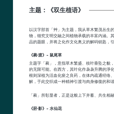
Body
主题：《双生植语》
以汉字部首「艸」为主题，我从草木繁茂丛生
物，细究文明交融之间植物承载的丰富内涵。其
品的题眼，并将之化作文化奥义的解码钥匙，
《蕤·渡》- 鼠尾草
主题字「蕤」，意指草木繁盛、枝叶垂坠之貌
的无限可能。在西方，其叶化作袅袅升腾的淨化
根则深植为活血化瘀之良药，在体内疏通经络
解，于此交织成一种精神引渡与肉身修復的和
「蕤」所彰显者，正是这般上下并蓄、共生相
《莳·影》- 水仙花