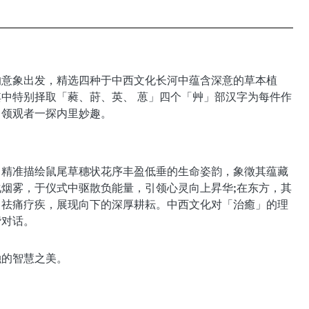
的意象出发，精选四种于中西文化长河中蕴含深意的草本植
中特别择取「蕤、莳、英、 葸」四个「艸」部汉字为每件作
引领观者一探内里妙趣。
，精准描绘鼠尾草穗状花序丰盈低垂的生命姿韵，象徵其蕴藏
烟雾，于仪式中驱散负能量，引领心灵向上昇华;在东方，其
、祛痛疗疾，展现向下的深厚耕耘。中西文化对「治癒」的理
谐对话。
融的智慧之美。