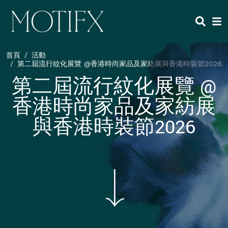
移至主內容
HEADING 2
ITEM 1
ITEM 5
ITEM 2
ITEM 6
ITEM 3
ITEM 7
首頁
活動
ITEM 4
ITEM 8
第二屆流行紋化展覽 @香港時尚家品及家紡展與香港時裝節2026
第二屆流行紋化展覽 @
香港時尚家品及家紡展
與香港時裝節2026